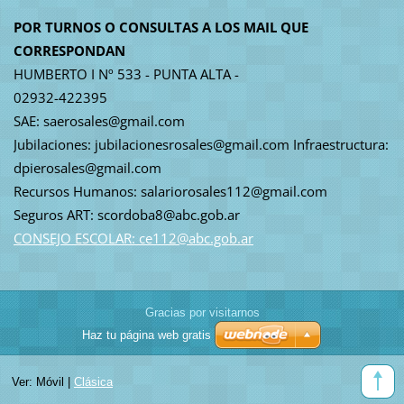
POR TURNOS O CONSULTAS A LOS MAIL QUE
CORRESPONDAN
HUMBERTO I Nº 533 - PUNTA ALTA -
02932-422395
SAE: saerosales@gmail.com
Jubilaciones: jubilacionesrosales@gmail.com Infraestructura:
dpierosales@gmail.com
Recursos Humanos: salariorosales112@gmail.com
Seguros ART: scordoba8@abc.gob.ar
CONSEJO ESCOLAR: ce112@abc.gob.ar
Gracias por visitarnos
Haz tu página web gratis
Ver:
Móvil
|
Clásica