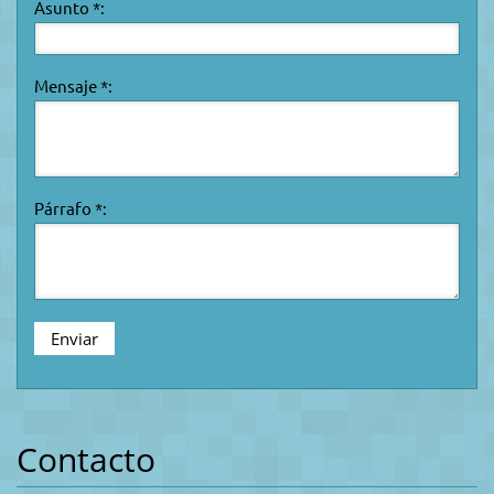
Asunto *:
Mensaje *:
Párrafo *:
Contacto